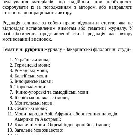
редагування матеріалів, що надійшли, при необхідності
скорочувати їх за погодженням з автором, або направляти
статтю на доопрацювання автору.
Редакція залишає за собою право відхилити статтю, яка не
відповідає встановленим вимогам або тематиці журналу. У
разі відхилення представленої статті редакція дає автору
мотивований висновок.
Тематичні
рубрики
журналу «Закарпатські філологічні студії»:
Українська мова;
Германські мови;
Романські мови;
Балтійські мови;
Індоіранські мови;
Тюркські мови;
Фінно-угорські та самодійські мови;
Іберійсько-кавказькі мови;
Монгольські мови;
Семітські мови;
Мови народів Азії, Африки, аборигенних народів
Америки та Австралії;
Класичні мови. Окремі індоєвропейські мови;
Загальне мовознавство;