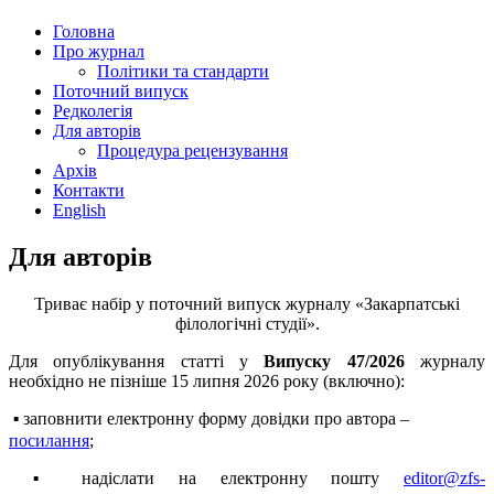
Головна
Про журнал
Політики та стандарти
Поточний випуск
Редколегія
Для авторів
Процедура рецензування
Архів
Контакти
English
Для авторів
Триває набір у поточний випуск журналу «Закарпатські
філологічні студії».
Для опублікування статті у
Випуску 47/2026
журналу
необхідно не пізніше 15 липня 2026 року (включно):
заповнити електронну форму довідки про автора –
▪
посилання
;
надіслати на електронну пошту
editor@zfs-
▪