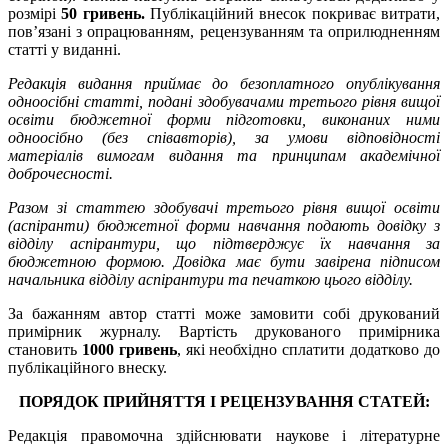
розмірі
50 гривень.
Публікаційний внесок покриває витрати,
пов’язані з опрацюванням, рецензуванням та оприлюдненням
статті у виданні.
Редакція видання приймає до безоплатного опублікування
одноосібні статті, подані здобувачами третього рівня вищої
освіти бюджетної форми підготовки, виконаних ними
одноосібно (без співавторів), за умови відповідності
матеріалів вимогам видання та принципам академічної
доброчесності.
Разом зі статтею здобувачі третього рівня вищої освіти
(аспіранти) бюджетної форми навчання подають довідку з
відділу аспірантури, що підтверджує їх навчання за
бюджетною формою. Довідка має бути завірена підписом
начальника відділу аспірантури та печаткою цього відділу.
За бажанням автор статті може замовити собі друкований
примірник журналу. Вартість друкованого примірника
становить
1000 гривень
, які необхідно сплатити додатково до
публікаційного внеску.
ПОРЯДОК ПРИЙНЯТТЯ І РЕЦЕНЗУВАННЯ СТАТЕЙ:
Редакція правомочна здійснювати наукове і літературне