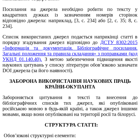
Посилання на джерела необхідно робити по тексту у
квадратних дужках із зазначенням номерів сторінок
відповідно джерела: наприклад, [3, с. 234] або [2, с. 35; 8, с.
234].
Список використаних джерел подається наприкінці статті в
порядку згадування джерел відповідно до
ДСТУ 8302:2015
«Інформація та документація. Бібліографічне посилання.
Загальні положення та правила складання» з поправками (код
УКНД 01.140.40).
З метою забезпечення підвищення якості
наукових цитувань у списку літератури обов’язково зазначати
DOI джерела (за його наявності).
ЗАБОРОНА ВИКОРИСТАННЯ НАУКОВИХ ПРАЦЬ
КРАЇНИ-ОКУПАНТА
Забороняється цитування в тексті та внесення до
бібліографічних списків тих джерел, які опубліковані
російською мовою в будь-якій країні, а також джерел іншими
мовами, якщо вони опубліковані на території росії та білорусі.
СТРУКТУРА СТАТТІ:
Обов’язкові структурні елементи: