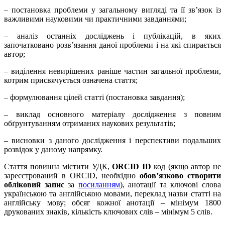
– постановка проблеми у загальному вигляді та її зв’язок із
важливими науковими чи практичними завданнями;
– аналіз останніх досліджень і публікацій, в яких
започатковано розв’язання даної проблеми і на які спирається
автор;
– виділення невирішених раніше частин загальної проблеми,
котрим присвячується означена стаття;
– формулювання цілей статті (постановка завдання);
– виклад основного матеріалу дослідження з повним
обґрунтуванням отриманих наукових результатів;
– висновки з даного дослідження і перспективи подальших
розвідок у даному напрямку.
Стаття повинна містити УДК,
ORCID ID
код (якщо автор не
зареєстрований в ORCID, необхідно
обов’язково
створити
обліковий запис
за
посиланням
), анотації та ключові слова
українською та англійською мовами, переклад назви статті на
англійську мову; обсяг кожної анотації – мінімум 1800
друкованих знаків, кількість ключових слів – мінімум 5 слів.