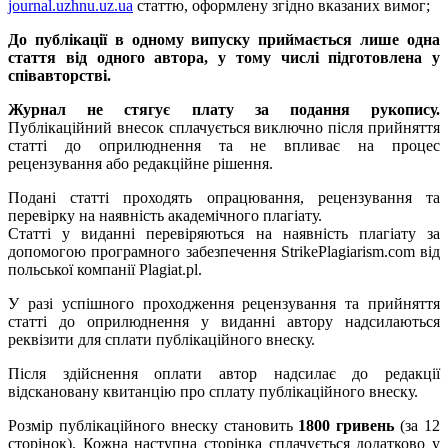
journal.uzhnu.uz.ua
статтю, оформлену згідно вказаних вимог;
До публікації в одному випуску приймається лише одна
стаття від одного автора, у тому числі підготовлена у
співавторстві.
Журнал не стягує плату за подання рукопису.
Публікаційний внесок сплачується виключно після прийняття
статті до оприлюднення та не впливає на процес
рецензування або редакційне рішення.
Подані статті проходять опрацювання, рецензування та
перевірку на наявність академічного плагіату.
Статті у виданні перевіряються на наявність плагіату за
допомогою програмного забезпечення StrikePlagiarism.com від
польської компанії Plagiat.pl.
У разі успішного проходження рецензування та прийняття
статті до оприлюднення у виданні автору надсилаються
реквізити для сплати публікаційного внеску.
Після здійснення оплати автор надсилає до редакції
відскановану квитанцію про сплату публікаційного внеску.
Розмір публікаційного внеску становить
1800 гривень
(за 12
сторінок). Кожна наступна сторінка сплачується додатково у