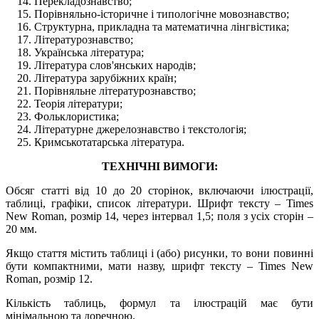
Перекладознавство;
Порівняльно-історичне і типологічне мовознавство;
Структурна, прикладна та математична лінгвістика;
Літературознавство;
Українська література;
Література слов'янських народів;
Література зарубіжних країн;
Порівняльне літературознавство;
Теорія літератури;
Фольклористика;
Літературне джерелознавство і текстологія;
Кримськотатарська література.
ТЕХНІЧНІ ВИМОГИ:
Обсяг статті від 10 до 20 сторінок, включаючи ілюстрації,
таблиці, графіки, список літератури. Шрифт тексту – Times
New Roman, розмір 14, через інтервал 1,5; поля з усіх сторін –
20 мм.
Якщо стаття містить таблиці і (або) рисунки, то вони повинні
бути компактними, мати назву, шрифт тексту – Times New
Roman, розмір 12.
Кількість таблиць, формул та ілюстрацій має бути
мінімальною та доречною.