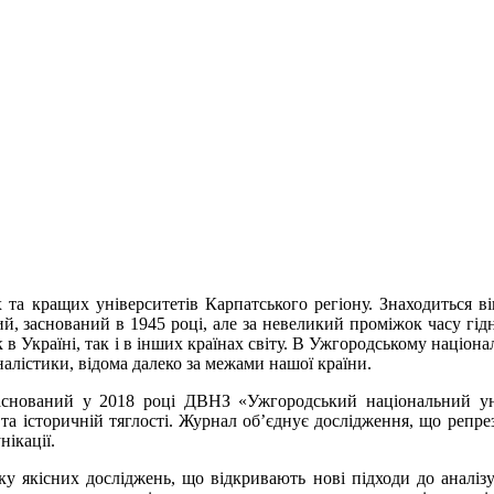
та кращих університетів Карпатського регіону. Знаходиться ві
, заснований в 1945 році, але за невеликий проміжок часу гідно
к в Україні, так і в інших країнах світу. В Ужгородському націо
алістики, відома далеко за межами нашої країни.
аснований у 2018 році ДВНЗ «Ужгородський національний ун
ї та історичній тяглості. Журнал об’єднує дослідження, що репре
нікації.
ку якісних досліджень, що відкривають нові підходи до аналіз