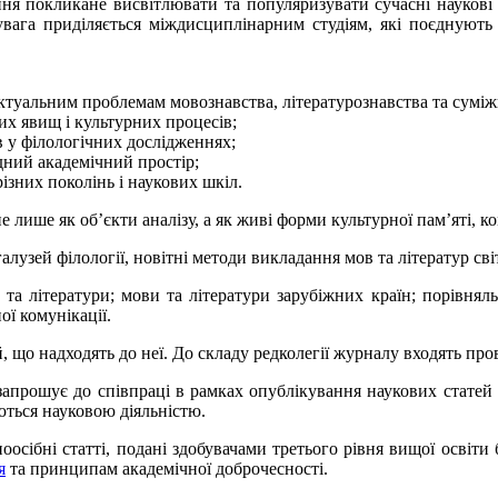
я покликане висвітлювати та популяризувати сучасні наукові сту
увага приділяється міждисциплінарним студіям, які поєднують 
ктуальним проблемам мовознавства, літературознавства та суміж
них явищ і культурних процесів;
в у філологічних дослідженнях;
одний академічний простір;
ізних поколінь і наукових шкіл.
 лише як об’єкти аналізу, а як живі форми культурної пам’яті, к
лузей філології, новітні методи викладання мов та літератур світ
та літератури; мови та літератури зарубіжних країн; порівняльн
ї комунікації.
 що надходять до неї. До складу редколегії журналу входять прові
 запрошує до співпраці в рамках опублікування наукових статей д
аються науковою діяльністю.
оосібні статті, подані здобувачами третього рівня вищої освіт
я
та принципам академічної доброчесності.