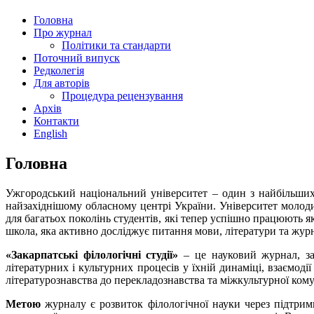
Головна
Про журнал
Політики та стандарти
Поточний випуск
Редколегія
Для авторів
Процедура рецензування
Архів
Контакти
English
Головна
Ужгородський національний університет – один з найбільших 
найзахіднішому обласному центрі України. Університет молодий
для багатьох поколінь студентів, які тепер успішно працюють я
школа, яка активно досліджує питання мови, літератури та журн
«Закарпатські філологічні студії»
– це науковий журнал, з
літературних і культурних процесів у їхній динаміці, взаємоді
літературознавства до перекладознавства та міжкультурної кому
Метою
журналу є розвиток філологічної науки через підтрим