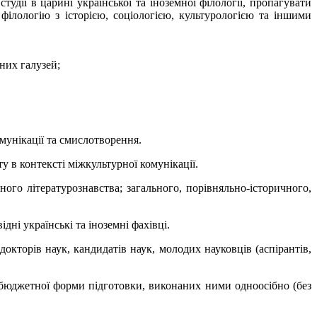
дії в царині української та іноземної філології, пропагувати
філологію з історією, соціологією, культурологією та іншими
них галузей;
омунікації та смислотворення.
у в контексті міжкультурної комунікації.
ого літературознавства; загального, порівняльно-історичного,
дні українські та іноземні фахівці.
окторів наук, кандидатів наук, молодих науковців (аспірантів,
и бюджетної форми підготовки, виконаних ними одноосібно (без