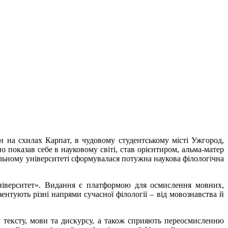
н на схилах Карпат, в чудовому студентському місті Ужгород,
 показав себе в науковому світі, став орієнтиром, альма-матер
нальному університеті сформувалася потужна наукова філологічна
іверситет». Видання є платформою для осмислення мовних,
зентують різні напрями сучасної філології – від мовознавства й
у тексту, мови та дискурсу, а також сприяють переосмисленню