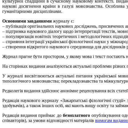
культурної спадщини в сучасному науковому контексті. Виданн
наукові досягнення країни в галузі мовознавства. Особлива 
гуманітарними дисциплінами.
Основними завданнями
журналу є:
– публікація оригінальних наукових досліджень, присвячених а
– підтримка наукового діалогу щодо інтерпретації текстів, мов
– популяризація новітніх теоретичних і методологічних підході
– сприяння інтеграції української філологічної науки у міжнар
– створення відкритого наукового середовища для дослідників р
Журнал прагне бути простором, у якому мова і текст постають не
На сторінках видання аналізуються актуальні проблеми різних га
У журналі висвітлюються актуальні питання української мови 
типологічного мовознавства; перекладознавства та міжкультурно
Редколегія видання здійснює анонімне рецензування всіх статей,
Редакція наукового журналу «Закарпатські філологічні студії»
здобувачів), а також інших осіб, які мають вищу освіту та займ
Редакція видання приймає до
безоплатного
опублікування одн
співавторів), за умови відповідності матеріалів
вимогам виданн