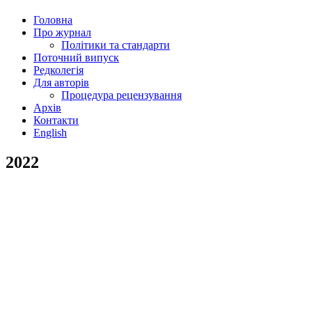
Головна
Про журнал
Політики та стандарти
Поточний випуск
Редколегія
Для авторів
Процедура рецензування
Архів
Контакти
English
2022
№ 21
№ 22
№ 23
№ 24
№ 25
№ 26